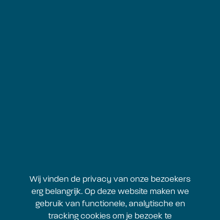
Postadres:
Postbus 773
1000 AT Amsterdam
tel: 020 523 15 23
info@mondriaanfonds.nl
Blijf op de hoogte
Mis geen enkele update van het Mondriaan Fonds, schrijf je
in voor onze nieuwsbrief!
Inschrijven
Wij vinden de privacy van onze bezoekers
erg belangrijk. Op deze website maken we
gebruik van functionele, analytische en
tracking cookies om je bezoek te