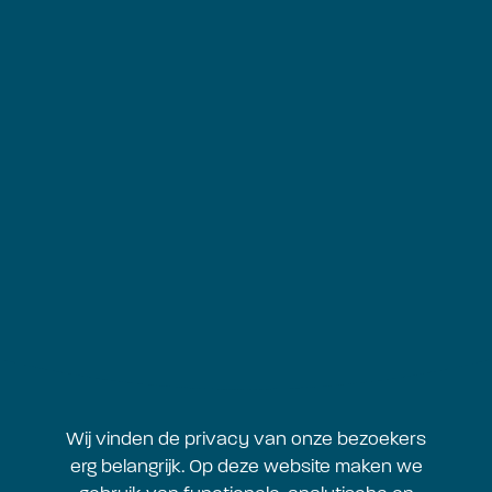
Brouwersgracht 276
1013 HG Amsterdam
Postadres:
Postbus 773
1000 AT Amsterdam
tel: 020 523 15 23
info@mondriaanfonds.nl
Blijf op de hoogte
Mis geen enkele update van het Mondriaan Fonds, schrijf je
in voor onze nieuwsbrief!
Inschrijven
Wij vinden de privacy van onze bezoekers
erg belangrijk. Op deze website maken we